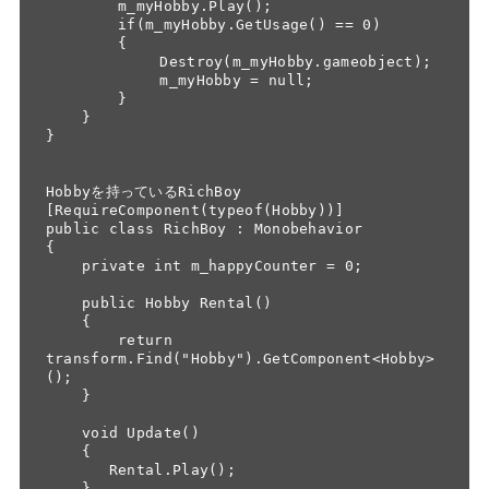
        m_myHobby.Play();

        if(m_myHobby.GetUsage() == 0)

        {

         　  Destroy(m_myHobby.gameobject);

        　   m_myHobby = null;

        }

    }

}

Hobbyを持っているRichBoy

[RequireComponent(typeof(Hobby))] 

public class RichBoy : Monobehavior

{

    private int m_happyCounter = 0;

    public Hobby Rental()

    {

        return 
transform.Find("Hobby").GetComponent<Hobby>
();

    }

    void Update()

    {

       Rental.Play();

    }
