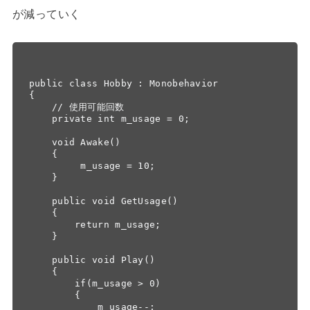
が減っていく
public class Hobby : Monobehavior

{

    // 使用可能回数

    private int m_usage = 0;

    void Awake()

    {

         m_usage = 10;

    }

    public void GetUsage()

    {

        return m_usage;

    }

    public void Play()

    {

        if(m_usage > 0)

        {

            m_usage--;
