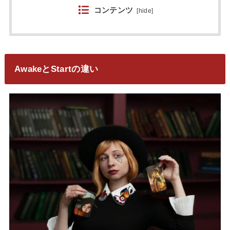
コンテンツ
[
hide
]
AwakeとStartの違い