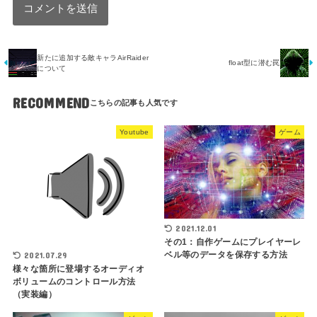
新たに追加する敵キャラAirRaider
float型に潜む罠
について
RECOMMEND
Youtube
ゲーム
2021.12.01
その1：自作ゲームにプレイヤーレ
ベル等のデータを保存する方法
2021.07.29
様々な箇所に登場するオーディオ
ボリュームのコントロール方法
（実装編）