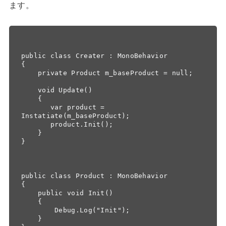
ます。
public class Creater : MonoBehavior

{

    private Product m_baseProduct = null;

    void Update()

    {

       var product = 
Instatiate(m_baseProduct);

       product.Init();

    }

}

public class Product : MonoBehavior

{

    public void Init()

    {

        Debug.Log("Init");

    }
