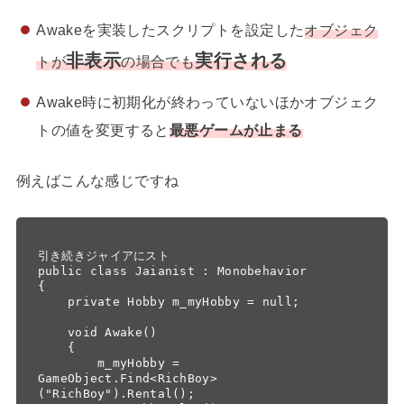
Awakeを実装したスクリプトを設定した
オブジェク
非表示
実行される
トが
の場合でも
Awake時に初期化が終わっていないほかオブジェク
トの値を変更すると
最悪ゲームが止まる
例えばこんな感じですね
引き続きジャイアにスト

public class Jaianist : Monobehavior

{

    private Hobby m_myHobby = null; 

    void Awake()

    {

        m_myHobby = 
GameObject.Find<RichBoy>
("RichBoy").Rental();
