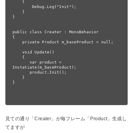
    {

        Debug.Log("Init");

    }

}

public class Creater : MonoBehavior

{

    private Product m_baseProduct = null;

    void Update()

    {

       var product = 
Instatiate(m_baseProduct);

       product.Init();

    }

}

見ての通り「Creater」が毎フレーム「Product」生成し
てますが