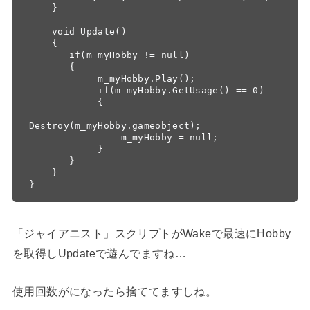
    }

    void Update() 

    {

       if(m_myHobby != null)

       {

            m_myHobby.Play();

            if(m_myHobby.GetUsage() == 0)

            {

Destroy(m_myHobby.gameobject);

                m_myHobby = null;

            }

       }

    }

}
「ジャイアニスト」スクリプトがWakeで最速にHobby
を取得しUpdateで遊んでますね…
使用回数がになったら捨ててますしね。