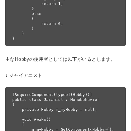
            return 1;

        }

        else

        {

            return 0;

        }

    }

}
主なHobbyの使用者としては以下がいるとします。
↓ ジャイアニスト
[RequireComponent(typeof(Hobby))]

public class Jaianist : Monobehavior

{

    private Hobby m_myHobby = null; 

    void Awake()

    {

        m_myHobby = GetComponent<Hobby>();
