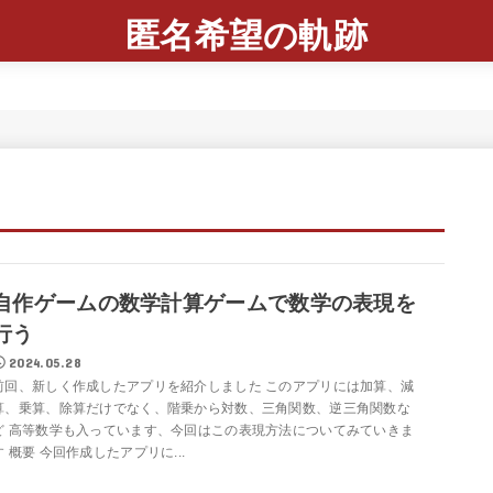
匿名希望の軌跡
自作ゲームの数学計算ゲームで数学の表現を
行う
2024.05.28
前回、新しく作成したアプリを紹介しました このアプリには加算、減
算、乗算、除算だけでなく、階乗から対数、三角関数、逆三角関数な
ど 高等数学も入っています、今回はこの表現方法についてみていきま
す 概要 今回作成したアプリに...