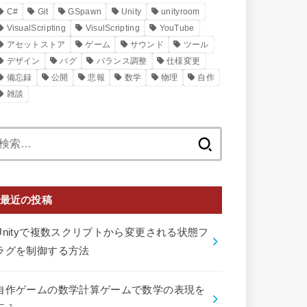
C#
Git
GSpawn
Unity
unityroom
VisualScripting
VisulScripting
YouTube
アセットストア
ゲーム
サウンド
ツール
デザイン
バグ
バランス調整
仕様変更
備忘録
公開
悲報
数学
物理
自作
雑談
検
索:
最近の投稿
Unityで複数スクリプトから変更される状態フ
ラグを制御する方法
自作ゲームの数学計算ゲームで数学の表現を