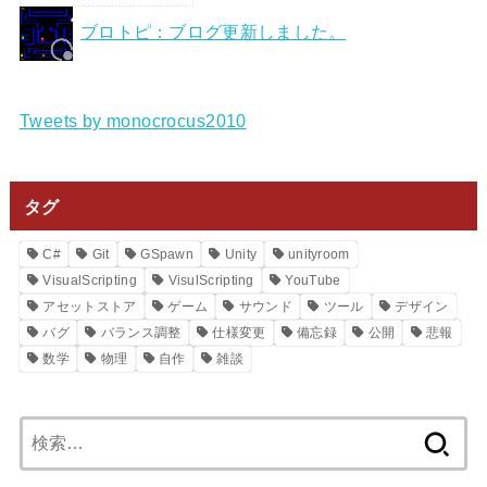
ブロトピ：ブログ更新しました。
Tweets by monocrocus2010
タグ
C#
Git
GSpawn
Unity
unityroom
VisualScripting
VisulScripting
YouTube
アセットストア
ゲーム
サウンド
ツール
デザイン
バグ
バランス調整
仕様変更
備忘録
公開
悲報
数学
物理
自作
雑談
検
索: