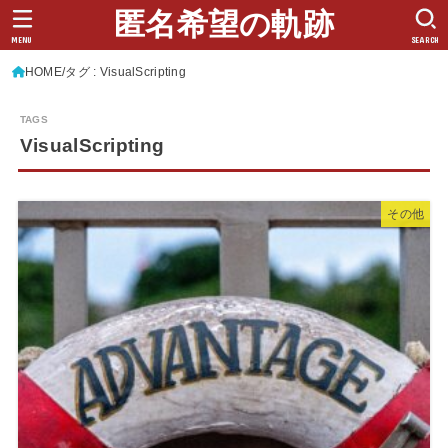
匿名希望の軌跡
MENU
SEARCH
HOME
タグ : VisualScripting
VisualScripting
その他