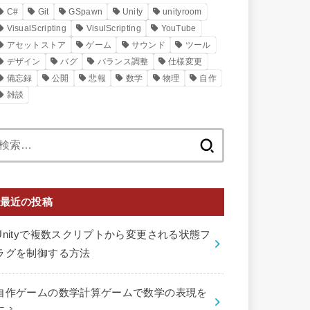
C#
Git
GSpawn
Unity
unityroom
VisualScripting
VisulScripting
YouTube
アセットストア
ゲーム
サウンド
ツール
デザイン
バグ
バランス調整
仕様変更
備忘録
公開
悲報
数学
物理
自作
雑談
検
索:
最近の投稿
Unityで複数スクリプトから変更される状態フ
ラグを制御する方法
自作ゲームの数学計算ゲームで数学の表現を