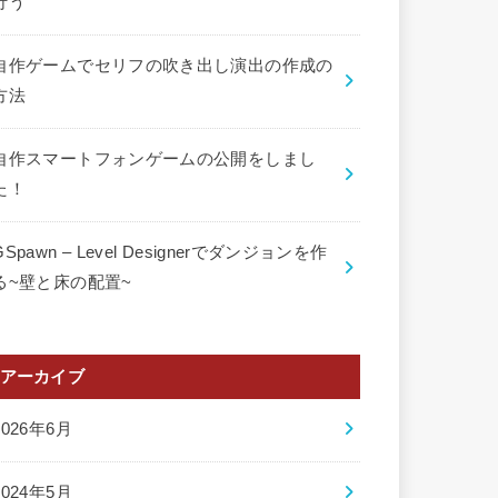
行う
自作ゲームでセリフの吹き出し演出の作成の
方法
自作スマートフォンゲームの公開をしまし
た！
GSpawn – Level Designerでダンジョンを作
る~壁と床の配置~
アーカイブ
2026年6月
2024年5月