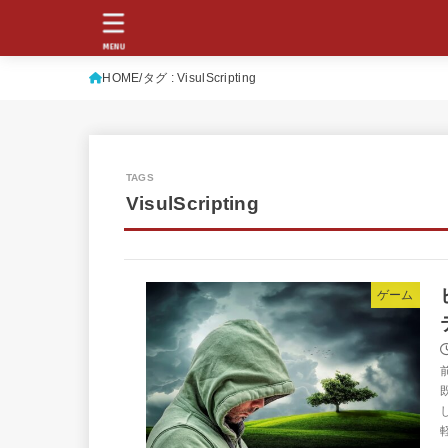
MENU
HOME
タグ : VisulScripting
VisulScripting
ゲーム