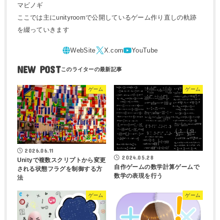
マビノギ
ここでは主にunityroomで公開しているゲーム作り直しの軌跡
を綴っていきます
NEW POST
ゲーム
ゲーム
2026.06.11
2024.05.28
Unityで複数スクリプトから変更
自作ゲームの数学計算ゲームで
される状態フラグを制御する方
数学の表現を行う
法
ゲーム
ゲーム