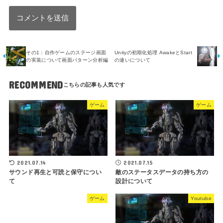
その1：自作ゲームのステージ画面
Unityの初期化処理 AwakeとStart
の実装について画面パターン分析編
の違いについて
RECOMMEND
ゲーム
ゲーム
2021.07.14
2021.07.15
サウンド再生と可読と保守につい
敵のステータスデータの持ち方の
て
設計について
ゲーム
Youtube