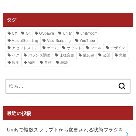
タグ
C#
Git
GSpawn
Unity
unityroom
VisualScripting
VisulScripting
YouTube
アセットストア
ゲーム
サウンド
ツール
デザイン
バグ
バランス調整
仕様変更
備忘録
公開
悲報
数学
物理
自作
雑談
検
索:
最近の投稿
Unityで複数スクリプトから変更される状態フラグを