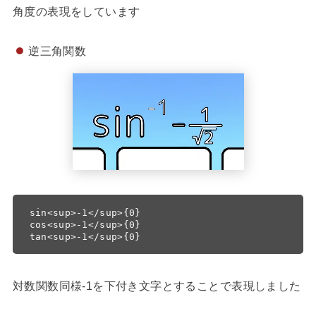
角度の表現をしています
逆三角関数
sin<sup>-1</sup>{0}

cos<sup>-1</sup>{0}

tan<sup>-1</sup>{0}
対数関数同様-1を下付き文字とすることで表現しました