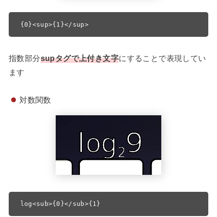
{0}<sup>{1}</sup> 
指数部分
supタグで上付き文字
にすることで表現してい
ます
対数関数
log<sub>{0}</sub>{1}