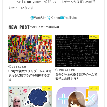
ここでは主にunityroomで公開しているゲーム作り直しの軌跡
を綴っていきます
NEW POST
ゲーム
ゲーム
2026.06.11
2024.05.28
Unityで複数スクリプトから変更
自作ゲームの数学計算ゲームで
される状態フラグを制御する方
数学の表現を行う
法
ゲーム
ゲーム