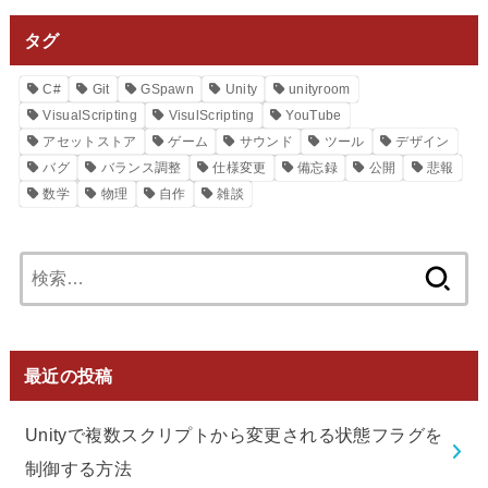
タグ
C#
Git
GSpawn
Unity
unityroom
VisualScripting
VisulScripting
YouTube
アセットストア
ゲーム
サウンド
ツール
デザイン
バグ
バランス調整
仕様変更
備忘録
公開
悲報
数学
物理
自作
雑談
検
索:
最近の投稿
Unityで複数スクリプトから変更される状態フラグを
制御する方法