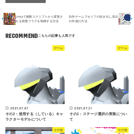
Unityで複数スクリプトから変更さ
自作ゲームでセリフの吹き出し演出
れる状態フラグを制御する方法
の作成の方法
RECOMMEND
ゲーム
ゲーム
2021.07.07
2021.07.31
その2：使用する（している）キャ
その1：ステージ選択の実装につい
ラクターモデルについて
て
その他
その他